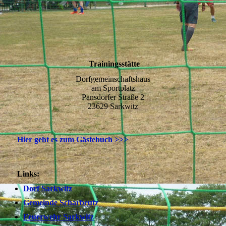
Dorfgemeinschaftshaus
Trainingsstätte
Dorfgemeinschaftshaus
am Sportplatz
Pansdorfer Straße 2
23629 Sarkwitz
Hier geht es zum Gästebuch >>>
Links:
Dorf Sarkwitz
Gemeinde Scharbeutz
Feuerwehr Sarkwitz