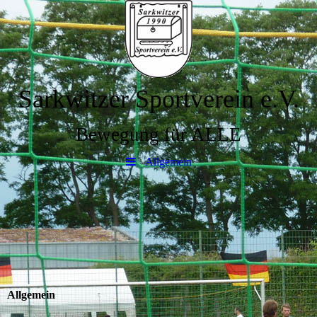
Sarkwitzer Sportverein e.V.
Bewegung für ALLE
Allgemein
Allgemein