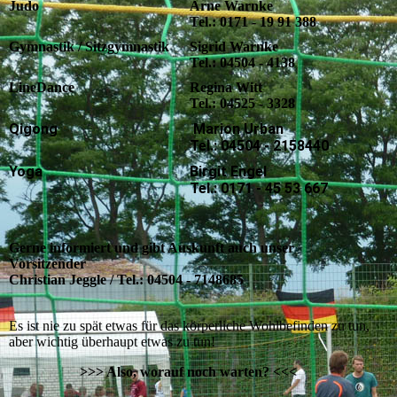
Judo
Arne Warnke
Tel.: 0171 - 19 91 388
Gymnastik / Sitzgymnastik
Sigrid Warnke
Tel.: 04504 - 4138
LineDance
Regina Witt
Tel.: 04525 - 3328
Qigong
Marion Urban
Tel.: 04504 - 2158440
Yoga
Birgit Engel
Tel.: 0171 - 45 53 667
Gerne informiert und gibt Auskunft auch unser
Vorsitzender
Christian Jeggle / Tel.: 04504 - 7148685
Es ist nie zu spät etwas für das körperliche Wohlbefinden zu tun,
aber wichtig überhaupt etwas zu tun!
>>> Also, worauf noch warten? <<<