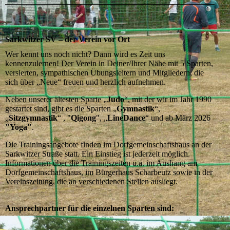
Sarkwitzer SV – der Verein vor Ort
Wer kennt uns noch nicht? Dann wird es Zeit uns
kennenzulernen! Der Verein in Deiner/Ihrer Nähe mit 5 Sparten,
versierten, sympathischen Übungsleitern und Mitgliedern, die
sich über „Neue“ freuen und herzlich aufnehmen.
Neben unserer ältesten Sparte „
Judo
“, mit der wir im Jahr 1990
gestartet sind, gibt es die Sparten „
Gymnastik
“,
„
Sitzgymnastik
“ , "
Qigong
", „
LineDance
“ und ab März 2026
"Yoga"
.
Die Trainingsangebote finden im Dorfgemeinschaftshaus an der
Sarkwitzer Straße statt. Ein Einstieg ist jederzeit möglich.
Informationen über die Trainingszeiten u.a. im Aushang am
Dorfgemeinschaftshaus, im Bürgerhaus Scharbeutz sowie in der
Vereinszeitung, die an verschiedenen Stellen ausliegt.
Ansprechpartner für die einzelnen Sparten sind: