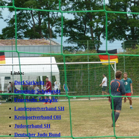
Links:
Dorf Sarkwitz
Gemeinde Scharbeutz
Feuerwehr Sarkwitz
Landesportverband SH
Kreisportverband OH
Judoverband SH
Deutscher Judo Bund