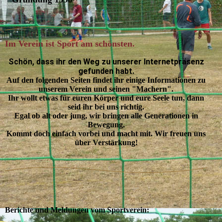
Im Verein ist Sport am schönsten.
Schön, dass ihr den Weg zu unserer Internetpräsenz
gefunden habt.
Auf den folgenden Seiten findet ihr einige Informationen zu
unserem Verein und seinen "Machern".
Ihr wollt etwas für euren Körper und eure Seele tun, dann
seid ihr bei uns richtig.
Egal ob alt oder jung, wir bringen alle Generationen in
Bewegung.
Kommt doch einfach vorbei und macht mit. Wir freuen uns
über Verstärkung!
Berichte und Meldungen vom Sportverein: