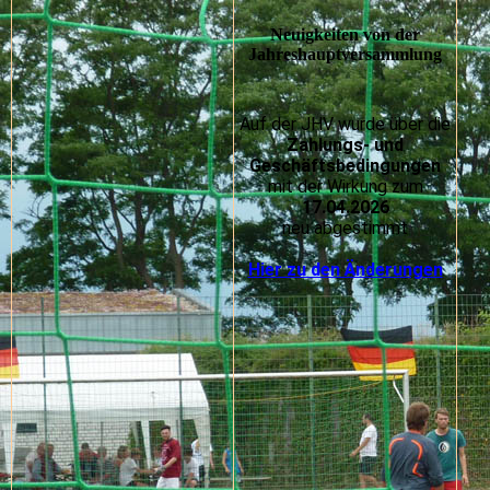
Neuigkeiten von der
Jahreshauptversammlung
Auf der JHV wurde über die
Zahlungs- und
Geschäftsbedingungen
mit der Wirkung zum
17.04.2026
neu abgestimmt
Hier zu den Änderungen