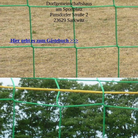
Dorfgemeinschaftshaus
am Sportplatz
Pansdorfer Straße 2
23629 Sarkwitz
Hier geht es zum Gästebuch >>>