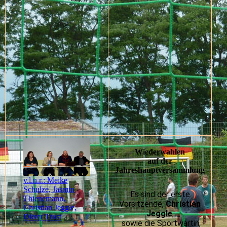
Wiederwahlen
auf der
Jahreshauptversammlung
v.l.n.r.: Meike
Schulze, Jasmin
Es sind der erste
Thienemann,
Vorsitzende,
Christian
Christian Jeggle,
Jeggle
,
Dieter Trost
sowie die Sportwartin,