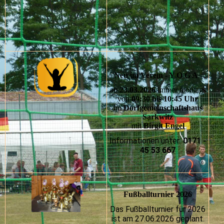
Neu im Verein - Y O G A -
ab
23.03.2026
immer montags
von
09:30 bis 10:45 Uhr
im
Dorfgemeinschaftshaus
Sarkwitz
mit
Birgit Engel
Informationen unter:
0171 -
45 53 667
Fußballturnier 2026
Das Fußballturnier für 2026
ist am 27.06.2026 geplant.