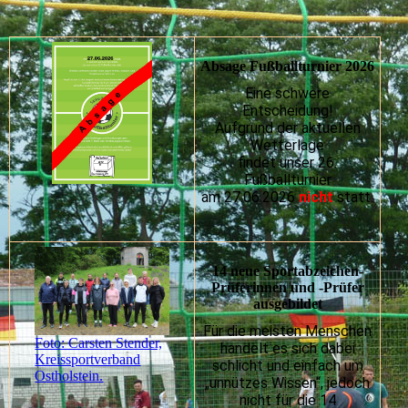
Absage Fußballturnier 2026
Eine schwere
Entscheidung!
Aufgrund der aktuellen
Wetterlage
findet unser 26.
Fußballturnier
am 27.06.2026
nicht
statt.
14 neue Sportabzeichen-
Prüferinnen und -Prüfer
ausgebildet
Für die meisten Menschen
Foto: Carsten Stender,
handelt es sich dabei
Kreissportverband
schlicht und einfach um
Ostholstein.
„unnützes Wissen“, jedoch
nicht für die 14