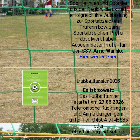
Sportlerinnen und Sportler
aus der Region, die aktuell
erfolgreich ihre Ausbildung
zur Sportabzeichen-
Prüferin bzw. zum
Sportabzeichen-Prüfer
absolviert haben.
Ausgebildeter Prüfer für
den SSV:
Arne Warnke
Hier weiterlesen
Fußballturnier 2026
Es ist soweit:
Das Fußballturnier
startet am
27.06.2026
Telefonische Rückfragen
und Anmeldungen gern
unter Tel.: 04504-7148685
oder
christianjeggle@web.de.